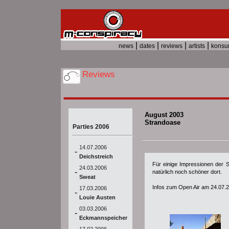
|
|
|
|
news
dates
reviews
artists
kons
Reviews
August 2003
Strandoase
Parties 2006
14.07.2006
-
Deichstreich
Für einige Impressionen der S
24.03.2006
-
natürlich noch schöner dort.
Sweat
Infos zum Open Air am 24.07.20
17.03.2006
-
Louie Austen
03.03.2006
-
Eckmannspeicher