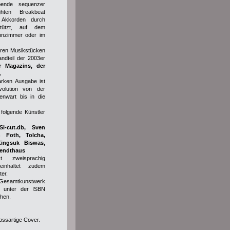
ibende sequenzer
hten Breakbeat
t Akkorden durch
stützt, auf dem
hnzimmer oder im
eren Musikstücken
ndteil der 2003er
er Magazins, der
.
arken Ausgabe ist
olution von der
enwart bis in die
folgende Künstler
Si-cut.db, Sven
h Foth, Tolcha,
Kingsuk Biswas,
Bendthaus
 zweisprachig
einhaltet zudem
er.
e Gesamtkunstwerk
d unter der ISBN
hen.
ossartige Cover.