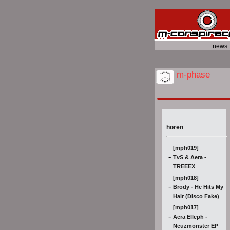
news
m-phase
hören
[mph019]
-
TvS & Aera -
TREEEX
[mph018]
-
Brody - He Hits My
Hair (Disco Fake)
[mph017]
-
Aera Elleph -
Neuzmonster EP