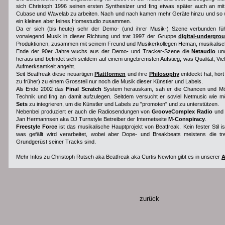
sich Christoph 1996 seinen ersten Synthesizer und fing etwas später auch an m
Cubase und Wavelab zu arbeiten. Nach und nach kamen mehr Geräte hinzu und so w
ein kleines aber feines Homestudio zusammen.
Da er sich (bis heute) sehr der Demo- (und ihrer Musik-) Szene verbunden fühl
vorwiegend Musik in dieser Richtung und trat 1997 der Gruppe
digital-undergro
Produktionen, zusammen mit seinem Freund und Musikerkollegen Heman, musikalisch
Ende der 90er Jahre wuchs aus der Demo- und Tracker-Szene die
Netaudio
un
heraus und befindet sich seitdem auf einem ungebremsten Aufstieg, was Qualität, Vielf
Aufmerksamkeit angeht.
Seit Beatfreak diese neuartigen
Plattformen
und ihre
Philosophy
entdeckt hat, hör
zu früher) zu einem Grossteil nur noch die Musik dieser Künstler und Labels.
Als Ende 2002 das
Final Scratch
System herauskam, sah er die Chancen und Mög
Technik und fing an damit aufzulegen. Seitdem versucht er soviel Netmusic wie m
Sets
zu integrieren, um die Künstler und Labels zu "promoten" und zu unterstützen.
Nebenbei produziert er auch die Radiosendungen von
GrooveComplex Radio
und 
Jan Hermannsen aka DJ Turnstyle Betreiber der Internetseite
M-Conspiracy
.
Freestyle Force
ist das musikalische Hauptprojekt von Beatfreak. Kein fester Stil is
was gefällt wird verarbeitet, wobei aber Dope- und Breakbeats meistens die tr
Grundgerüst seiner Tracks sind.
Mehr Infos zu Christoph Rutsch aka Beatfreak aka Curtis Newton gibt es in unserer
A
zurück