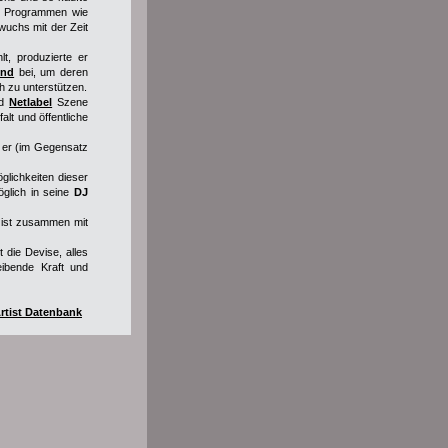
it Programmen wie
uchs mit der Zeit
t, produzierte er
und
bei, um deren
 zu unterstützen.
d
Netlabel
Szene
alt und öffentliche
t er (im Gegensatz
lichkeiten dieser
öglich in seine
DJ
ist zusammen mit
t die Devise, alles
eibende Kraft und
rtist Datenbank