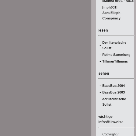
Mafiosi Bros. - 0815
[mph001]
-
Aera Elleph -
Conspiracy
lesen
Der literarische
-
Solist
-
Reime Sammlung
-
TillmanTillmans
sehen
-
BassBus 2004
-
BassBus 2003
der literarische
-
Solist
wichtige
Infos/Hinweise
Copyright /