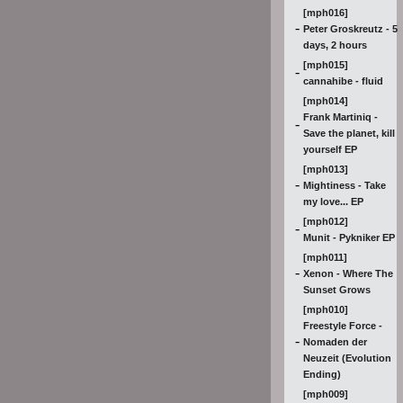
[mph016]
-
Peter Groskreutz - 5
days, 2 hours
[mph015]
-
cannahibe - fluid
[mph014]
Frank Martiniq -
-
Save the planet, kill
yourself EP
[mph013]
-
Mightiness - Take
my love... EP
[mph012]
-
Munit - Pykniker EP
[mph011]
-
Xenon - Where The
Sunset Grows
[mph010]
Freestyle Force -
-
Nomaden der
Neuzeit (Evolution
Ending)
[mph009]