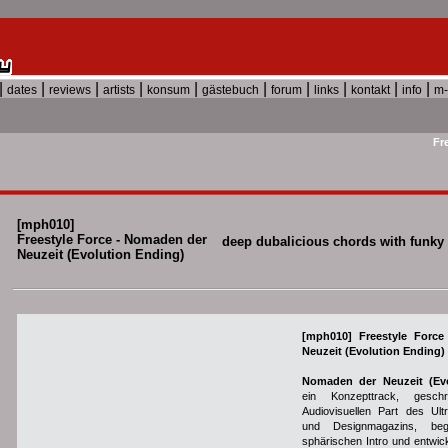
|
|
|
|
|
|
|
|
|
|
dates
reviews
artists
konsum
gästebuch
forum
links
kontakt
info
m-
Fre
[mph010]
Freestyle Force - Nomaden der
deep dubalicious chords with funky
Neuzeit (Evolution Ending)
[mph010] Freestyle Forc
Neuzeit (Evolution Ending)
Nomaden der Neuzeit (Evo
ein Konzepttrack, gesch
Audiovisuellen Part des Ult
und Designmagazins, beg
sphärischen Intro und entwic