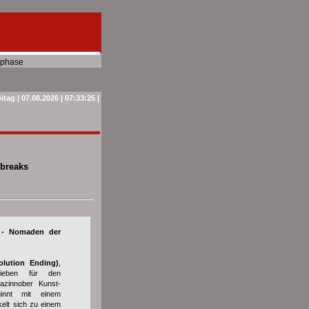
phase
itag | 07.08.2026 | 07:33:25 |
 breaks
e - Nomaden der
lution Ending)
,
rieben für den
razinnober Kunst-
innt mit einem
kelt sich zu einem