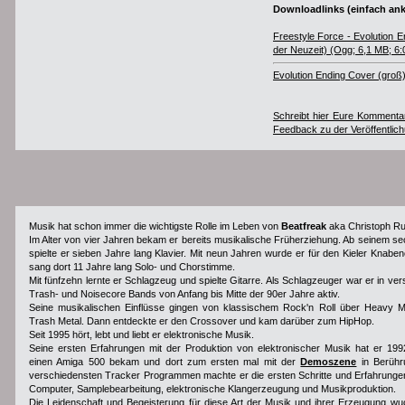
Downloadlinks (einfach ank
Freestyle Force - Evolution 
der Neuzeit) (Ogg; 6,1 MB; 6:
Evolution Ending Cover (groß
Schreibt hier Eure Kommentar
Feedback zu der Veröffentlic
Musik hat schon immer die wichtigste Rolle im Leben von
Beatfreak
aka Christoph Rut
Im Alter von vier Jahren bekam er bereits musikalische Früherziehung. Ab seinem s
spielte er sieben Jahre lang Klavier. Mit neun Jahren wurde er für den Kieler Knabe
sang dort 11 Jahre lang Solo- und Chorstimme.
Mit fünfzehn lernte er Schlagzeug und spielte Gitarre. Als Schlagzeuger war er in ve
Trash- und Noisecore Bands von Anfang bis Mitte der 90er Jahre aktiv.
Seine musikalischen Einflüsse gingen von klassischem Rock'n Roll über Heavy 
Trash Metal. Dann entdeckte er den Crossover und kam darüber zum HipHop.
Seit 1995 hört, lebt und liebt er elektronische Musik.
Seine ersten Erfahrungen mit der Produktion von elektronischer Musik hat er 199
einen Amiga 500 bekam und dort zum ersten mal mit der
Demoszene
in Berühr
verschiedensten Tracker Programmen machte er die ersten Schritte und Erfahrung
Computer, Samplebearbeitung, elektronische Klangerzeugung und Musikproduktion.
Die Leidenschaft und Begeisterung für diese Art der Musik und ihrer Erzeugung wu