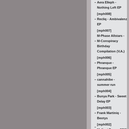
-
Aera Elleph -
Nothing Left EP
[mph008]
-
Recliq - Ambivalenz
EP
[mph007]
M-Phase Allstars -
-
M-Conspiracy
Birthday
Compilation (V.A.)
[mph006]
-
Phranque -
Phranque EP
[mph005]
-
cannahibe -
summer run
[mph004]
-
Bunya Park - Sweet
Delay EP
[mph003]
-
Frank Martiniq -
Beotys
[mph002]
-