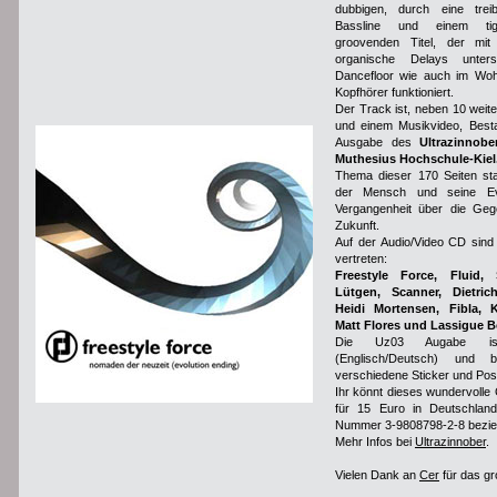
dubbigen, durch eine tre
Bassline und einem tig
groovenden Titel, der mi
organische Delays unter
Dancefloor wie auch im Wo
Kopfhörer funktioniert.
Der Track ist, neben 10 weit
und einem Musikvideo, Besta
Ausgabe des
Ultrazinnob
Muthesius Hochschule-Kiel
Thema dieser 170 Seiten st
der Mensch und seine Ev
Vergangenheit über die Geg
Zukunft.
Auf der Audio/Video CD sind 
vertreten:
Freestyle Force, Fluid, 
Lütgen, Scanner, Dietric
Heidi Mortensen, Fibla, 
Matt Flores und Lassigue 
Die Uz03 Augabe ist
(Englisch/Deutsch) und b
verschiedene Sticker und Post
Ihr könnt dieses wundervoll
für 15 Euro in Deutschlan
Nummer 3-9808798-2-8 bezie
Mehr Infos bei
Ultrazinnober
.
Vielen Dank an
Cer
für das gr