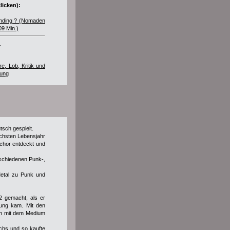
licken):
Ending ? (Nomaden
09 Min.)
)
e, Lob, Kritik und
hung
sch gespielt.
echsten Lebensjahr
nchor entdeckt und
rschiedenen Punk-,
Metal zu Punk und
2 gemacht, als er
ung kam. Mit den
en mit dem Medium
chs und so kaufte