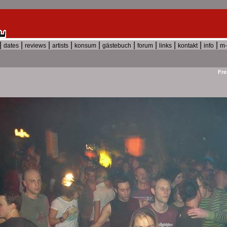
|
|
|
|
|
|
|
|
|
|
dates
reviews
artists
konsum
gästebuch
forum
links
kontakt
info
m-
Fre