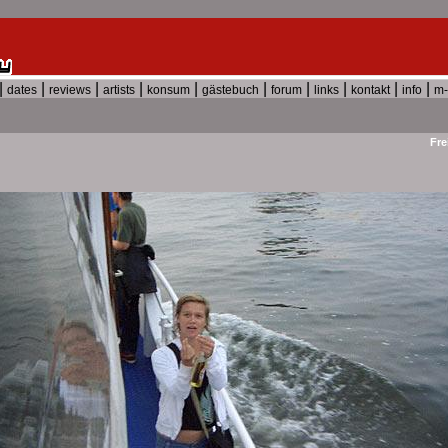
|
|
|
|
|
|
|
|
|
|
dates
reviews
artists
konsum
gästebuch
forum
links
kontakt
info
m-
Fre