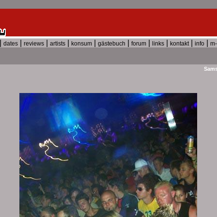
|
|
|
|
|
|
|
|
|
|
dates
reviews
artists
konsum
gästebuch
forum
links
kontakt
info
m-
Samst